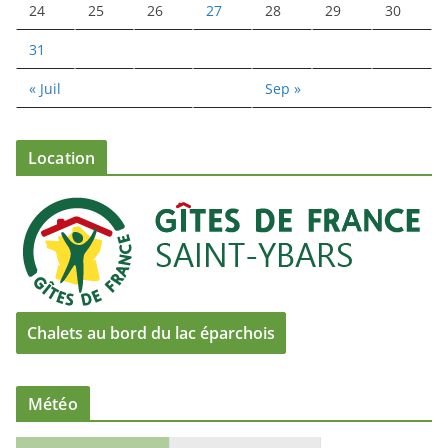
24
25
26
27
28
29
30
31
« Juil
Sep »
Location
Chalets au bord du lac éparchois
Météo