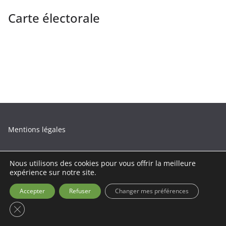
Carte électorale
Mentions légales
Nous utilisons des cookies pour vous offrir la meilleure
expérience sur notre site.
Copyright © 2026
La Mairie de Saint-Ybars
. Tous droits
Accepter
Refuser
Changer mes préférences
réservés.
Fermer la bannière des cookies GDPR
Theme
ColorMag
par ThemeGrill. Propulsé par
WordPress
.