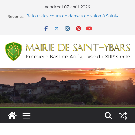
Passer
vendredi 07 août 2026
au
Récents
Retour des cours de danses de salon à Saint-
contenu
:
Ybars !
Menus cantine du 01 juin au 03 juillet 2026
Fête de la Nature à Saint-Ybars le 22 mai 2026
Menus cantine du 04 au 29 mai 2026