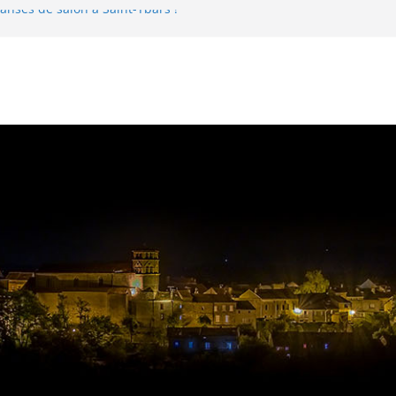
anses de salon à Saint-Ybars !
uin au 03 juillet 2026
aint-Ybars le 22 mai 2026
au 29 mai 2026