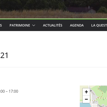
ES
PATRIMOINE
ACTUALITÉS
AGENDA
LA QUEST
021
:00
–
17:00
+
−