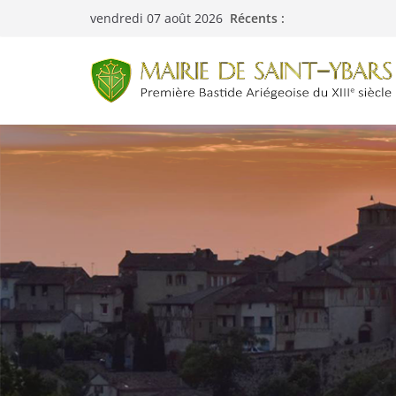
Passer
Retour des cours 
Récents :
vendredi 07 août 2026
au
Menus cantine du 0
contenu
Fête de la Nature 
Menus cantine du