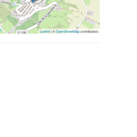
Leaflet
| ©
OpenStreetMap
contributors