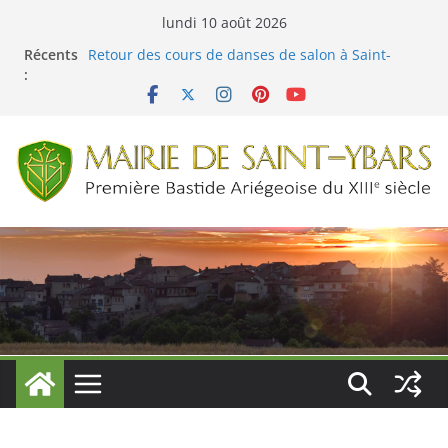
Passer
lundi 10 août 2026
Menus cantine du 04 au 29 mai 2026
au
Récents
Retour des cours de danses de salon à Saint-
contenu
:
Ybars !
Menus cantine du 01 juin au 03 juillet 2026
Fête de la Nature à Saint-Ybars le 22 mai 2026