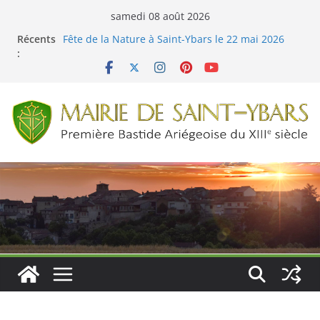
Passer
samedi 08 août 2026
au
Récents
Fête de la Nature à Saint-Ybars le 22 mai 2026
contenu
:
Menus cantine du 04 au 29 mai 2026
Retour des cours de danses de salon à Saint-
Ybars !
Menus cantine du 01 juin au 03 juillet 2026