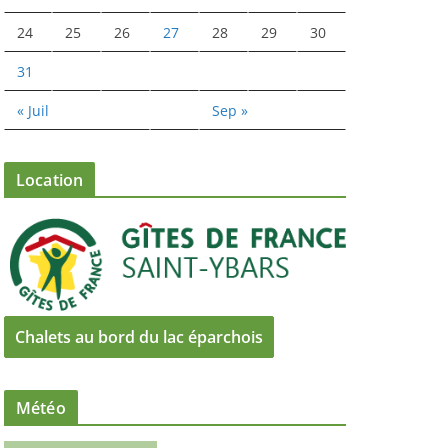
24
25
26
27
28
29
30
31
« Juil
Sep »
Location
Chalets au bord du lac éparchois
Météo