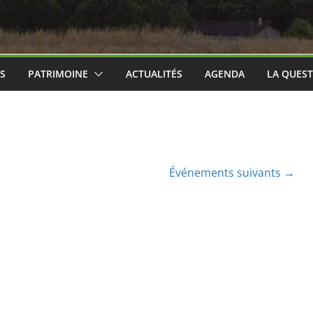
ES
PATRIMOINE
ACTUALITÉS
AGENDA
LA QUEST
Événements suivants
→