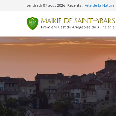
Menus cantine du 0
Passer
Récents :
vendredi 07 août 2026
Fête de la Nature 
au
Menus cantine du
contenu
Retour des cours 