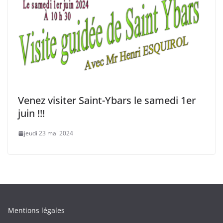
Venez visiter Saint-Ybars le samedi 1er
juin !!!
jeudi 23 mai 2024
Mentions légales