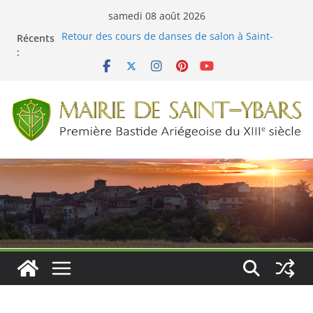
Passer
samedi 08 août 2026
au
Récents
Retour des cours de danses de salon à Saint-
contenu
:
Ybars !
Menus cantine du 01 juin au 03 juillet 2026
Fête de la Nature à Saint-Ybars le 22 mai 2026
Menus cantine du 04 au 29 mai 2026