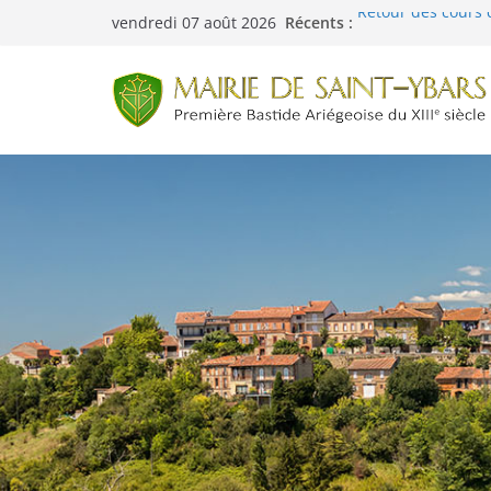
Passer
Récents :
Retour des cours 
vendredi 07 août 2026
au
Menus cantine du 0
contenu
Fête de la Nature 
Menus cantine du